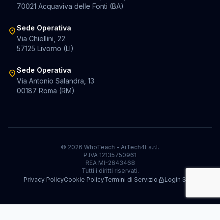
70021 Acquaviva delle Fonti (BA)
Sede Operativa
location_on
Via Chiellini, 22
57125 Livorno (LI)
Sede Operativa
location_on
Via Antonio Salandra, 13
00187 Roma (RM)
© 2026 WhoTeach - AiTech4t s.r.l.
P.IVA 12135750961
REA MI-2643468
Tutti i diritti riservati.
Privacy Policy
Cookie Policy
Termini di Servizio
lock
Login Staff
Le tue preferenze relative alla privacy