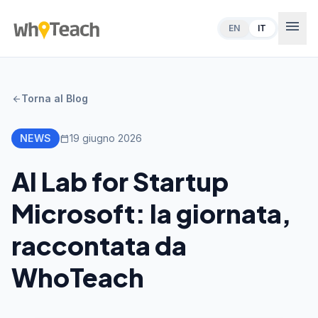
menu
EN
IT
Torna al Blog
arrow_back
NEWS
19 giugno 2026
calendar_today
AI Lab for Startup
Microsoft: la giornata,
raccontata da
WhoTeach