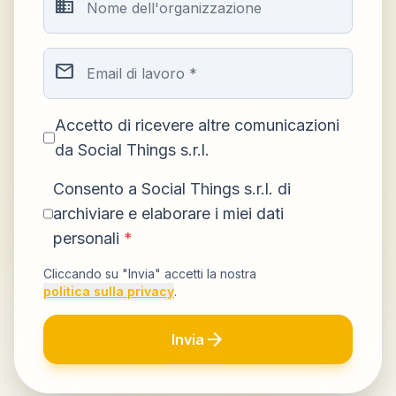
business
email
Accetto di ricevere altre comunicazioni
da Social Things s.r.l.
Consento a Social Things s.r.l. di
archiviare e elaborare i miei dati
personali
*
Cliccando su "Invia" accetti la nostra
politica sulla privacy
.
arrow_forward
Invia