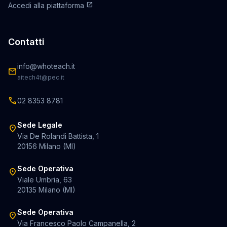
open_in_new
Accedi alla piattaforma
Contatti
info@whoteach.it
mail
aitech4t@pec.it
call
02 8353 8781
Sede Legale
location_on
Via De Rolandi Battista, 1
20156 Milano (MI)
Sede Operativa
location_on
Viale Umbria, 63
20135 Milano (MI)
Sede Operativa
location_on
Via Francesco Paolo Campanella, 2