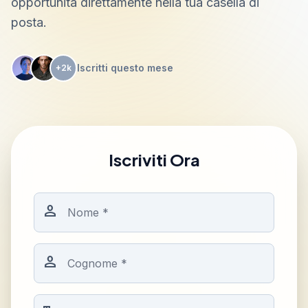
opportunità direttamente nella tua casella di
posta.
Iscritti questo mese
+2k
Iscriviti Ora
person
person