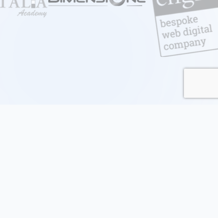
I problemi della formazione
nell'era digitale